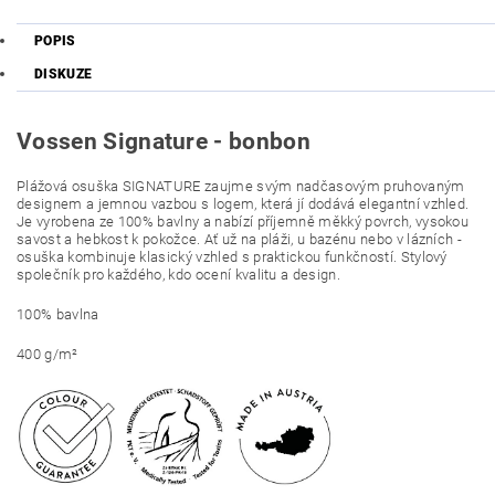
POPIS
DISKUZE
Vossen Signature - bonbon
Plážová osuška SIGNATURE zaujme svým nadčasovým pruhovaným
designem a jemnou vazbou s logem, která jí dodává elegantní vzhled.
Je vyrobena ze 100% bavlny a nabízí příjemně měkký povrch, vysokou
savost a hebkost k pokožce. Ať už na pláži, u bazénu nebo v lázních -
osuška kombinuje klasický vzhled s praktickou funkčností. Stylový
společník pro každého, kdo ocení kvalitu a design.
100% bavlna
400 g/m²