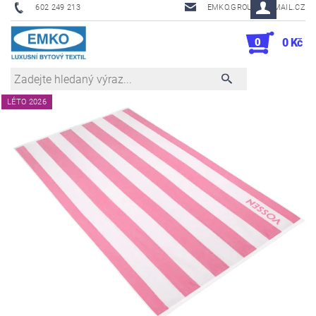
602 249 213
EMKO.GROUSL@EMAIL.CZ
0
0 Kč
LÉTO 2026