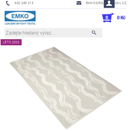
602 249 213
EMKO.GROUSL@EMAIL.CZ
0
0 Kč
LÉTO 2026