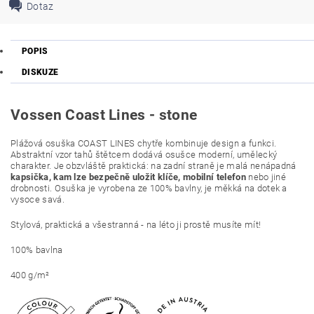
Dotaz
POPIS
DISKUZE
Vossen Coast Lines - stone
Plážová osuška COAST LINES chytře kombinuje design a funkci.
Abstraktní vzor tahů štětcem dodává osušce moderní, umělecký
charakter. Je obzvláště praktická: na zadní straně je malá nenápadná
kapsička, kam lze bezpečně uložit klíče, mobilní telefon
nebo jiné
drobnosti. Osuška je vyrobena ze 100% bavlny, je měkká na dotek a
vysoce savá.
Stylová, praktická a všestranná - na léto ji prostě musíte mít!
100% bavlna
400 g/m²