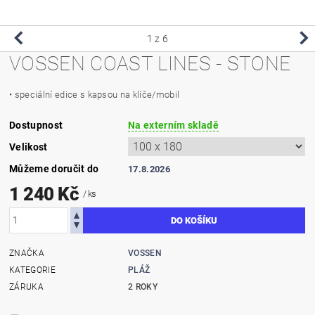
1
z 6
VOSSEN COAST LINES - STONE
• speciální edice s kapsou na klíče/mobil
Dostupnost
Na externím skladě
Velikost
Můžeme doručit do
17.8.2026
1 240 Kč
/ ks
ZNAČKA
VOSSEN
KATEGORIE
PLÁŽ
ZÁRUKA
2 ROKY