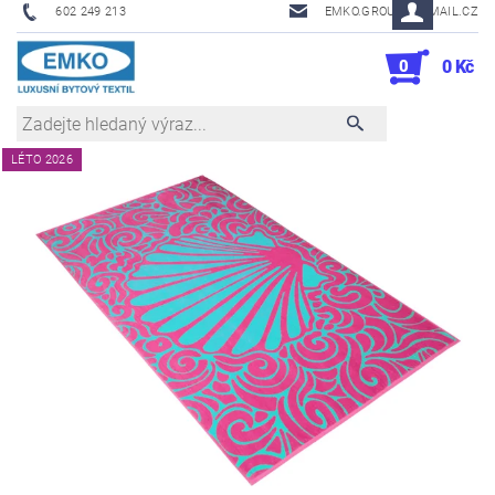
602 249 213
EMKO.GROUSL@EMAIL.CZ
0
0 Kč
LÉTO 2026