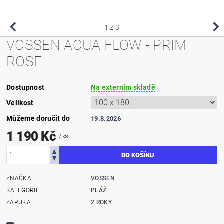
1
z 3
VOSSEN AQUA FLOW - PRIM
ROSE
Dostupnost
Na externím skladě
Velikost
Můžeme doručit do
19.8.2026
1 190 Kč
/ ks
ZNAČKA
VOSSEN
KATEGORIE
PLÁŽ
ZÁRUKA
2 ROKY