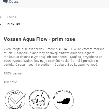
Dotaz
POPIS
DISKUZE
Vossen Aqua Flow - prim rose
Vychutnejte si relaxační dny u moře s AQUA FLOW se vzorem mořské
mušle. Dokonale utkané vlny dodávají plážové osušce elegantní
strukturu a dokonale vystihují lehkost oceánu. Osuška je vyrobena ze
100% vysoce kvalitní bavlny, je obzvlášť hebká, šetrná k pokožce a
perfektně savá - ideální pro příjemné zabalení po koupání ve vodě.
100% bavlna
400 g/m²