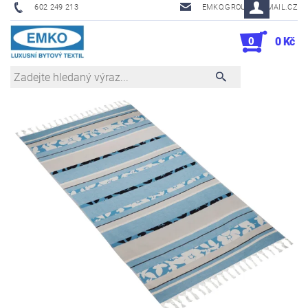
602 249 213
EMKO.GROUSL@EMAIL.CZ
0
0 Kč