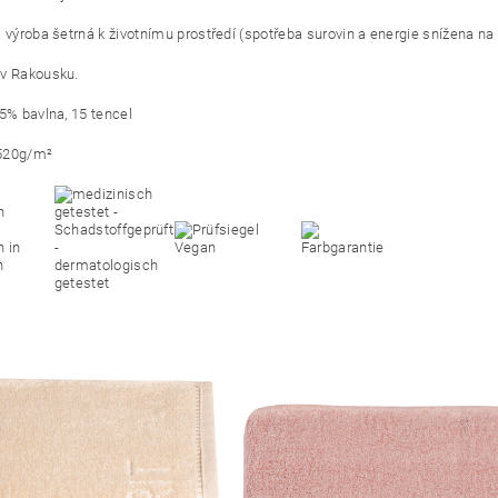
á výroba šetrná k životnímu prostředí (spotřeba surovin a energie snížena 
v Rakousku.
85% bavlna, 15 tencel
 520g/m²