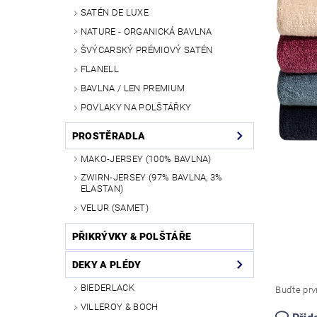
SATÉN DE LUXE
NATURE - ORGANICKÁ BAVLNA
ŠVÝCARSKÝ PRÉMIOVÝ SATÉN
FLANELL
BAVLNA / LEN PREMIUM
POVLAKY NA POLŠTÁŘKY
PROSTĚRADLA
MAKO-JERSEY (100% BAVLNA)
ZWIRN-JERSEY (97% BAVLNA, 3%
ELASTAN)
VELUR (SAMET)
PŘIKRÝVKY & POLŠTÁŘE
DEKY A PLÉDY
BIEDERLACK
Buďte prvn
VILLEROY & BOCH