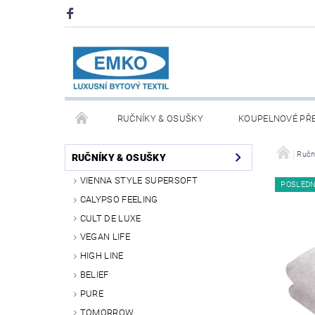
RUČNÍKY & OSUŠKY
KOUPELNOVÉ PŘ
PŘIKRÝVKY & POLŠTÁŘE
DEKY A PLÉDY
Ručn
RUČNÍKY & OSUŠKY
VIENNA STYLE SUPERSOFT
POSLED
O NÁS
PRODEJNA V PRAZE 6
OBCHODN
CALYPSO FEELING
CULT DE LUXE
VEGAN LIFE
HIGH LINE
BELIEF
PURE
TOMORROW