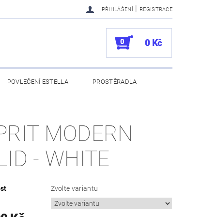
|
PŘIHLÁŠENÍ
REGISTRACE
0
0 Kč
POVLEČENÍ ESTELLA
PROSTĚRADLA
UKAZY
100. VÝROČÍ VOSSEN
PRIT MODERN
LID - WHITE
st
Zvolte variantu