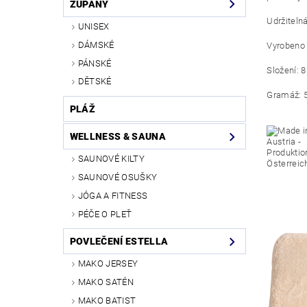
ŽUPANY
Udržiteln
UNISEX
DÁMSKÉ
Vyrobeno 
PÁNSKÉ
Složení: 
DĚTSKÉ
Gramáž:
PLÁŽ
WELLNESS & SAUNA
SAUNOVÉ KILTY
SAUNOVÉ OSUŠKY
JÓGA A FITNESS
PÉČE O PLEŤ
POVLEČENÍ ESTELLA
MAKO JERSEY
MAKO SATÉN
MAKO BATIST