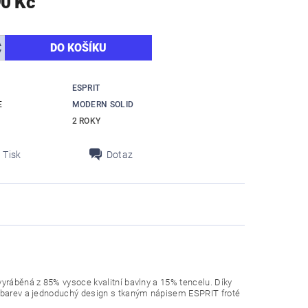
90 Kč
ESPRIT
E
MODERN SOLID
2 ROKY
Tisk
Dotaz
vyráběná z 85% vysoce kvalitní bavlny a 15% tencelu. Díky
ta barev a jednoduchý design s tkaným nápisem ESPRIT froté