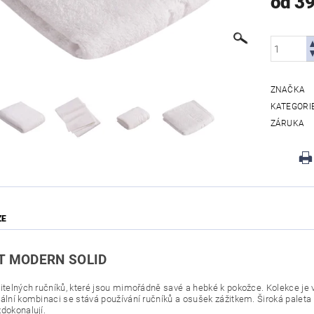
od 3
ZNAČKA
KATEGORI
ZÁRUKA
ZE
T MODERN SOLID
žitelných ručníků, které jsou mimořádně savé a hebké k pokožce. Kolekce je 
iální kombinaci se stává používání ručníků a osušek zážitkem. Široká pale
zdokonalují.