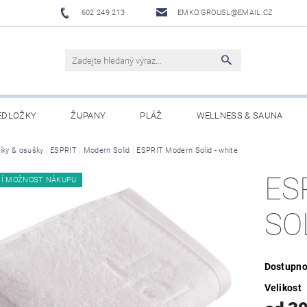
602 249 213
EMKO.GROUSL@EMAIL.CZ
EDLOŽKY
ŽUPANY
PLÁŽ
WELLNESS & SAUNA
íky & osušky
UBRUSY A UTĚRKY EKELUND
ESPRIT
Modern Solid
ESPRIT Modern Solid - white
DĚTI
DÁRKOVÉ SADY A PO
ES
NÍ MOŽNOST NÁKUPU
Í PODMÍNKY
NAPIŠTE NÁM
SO
Dostupno
Velikost