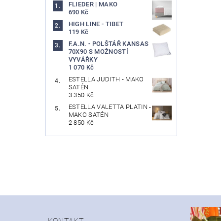
FLIEDER | MAKO
690 Kč
HIGH LINE - TIBET
119 Kč
F.A.N. - POLŠTÁŘ KANSAS
70X90 S MOŽNOSTÍ
VYVÁŘKY
1 070 Kč
ESTELLA JUDITH - MAKO
SATÉN
3 350 Kč
ESTELLA VALETTA PLATIN -
MAKO SATÉN
2 850 Kč