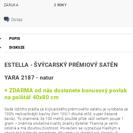
ZÁRUKA
2 ROKY
Dotaz
POPIS
DISKUZE
ESTELLA - ŠVÝCARSKÝ PRÉMIOVÝ SATÉN
YARA 2187 - natur
+ ZDARMA od nás dostanete bonusový povlak
na polštář 40x80 cm
Sada ložního prádla ze švýcarského prémiového saténu je vyrobena ze
100% nejkvalitnější bavlny (Nm 100/1 dlouhá střiž, super česaná
bavla). To znamená, že 100 metrů použité příze váží celkem pouze 1
gram – známka skutečné kvality značky Estella! Tkanina je velmi
odolná a má dlouhou životnost. Povlečení se vyznačuje hladkým a
absolutně šetrným povrchem, díky tomu je vhodné pro alergiky či