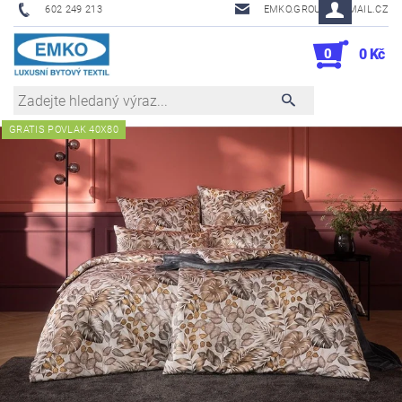
602 249 213
EMKO.GROUSL@EMAIL.CZ
0
0 Kč
GRATIS POVLAK 40X80