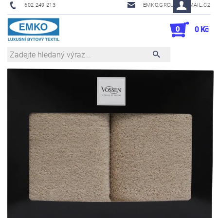
602 249 213
EMKO.GROUSL@EMAIL.CZ
0
0 Kč