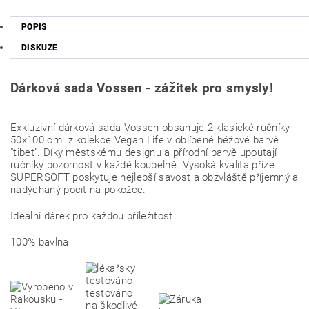
POPIS
DISKUZE
Dárková sada Vossen - zážitek pro smysly!
Exkluzivní dárková sada Vossen obsahuje 2 klasické ručníky
50x100 cm z kolekce
Vegan Life v oblíbené béžové barvě
"tibet". Díky městskému designu a přírodní barvě upoutají
ručníky pozornost v každé koupelně.
Vysoká kvalita příze
SUPERSOFT poskytuje nejlepší savost a obzvláště příjemný a
nadýchaný pocit na pokožce.
Ideální dárek pro každou příležitost.
100% bavlna