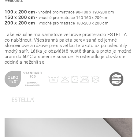
Velikosti:
100 x 200 cm
- vhodné pro matrace 90-100 x 190-200 cm
150 x 200 cm
-
vhodné pro matrace 140-160 x 200 cm
200 x 200 cm
-
vhodné pro matrace 180-200 x 200 cm
Také vizuálně má sametové velurové prostěradlo ESTELLA
co nabídnout. Všestranná paleta barev sahá od jemné
slonovinové a růžové přes světlou terakotu až po ušlechtilý
modrý safír. Látka je obzvláště hustě tkaná, a proto je možné
praní do 60°C a sušení v sušičce. Prostěradlo je obzvláště
odolné a nežehlí se.