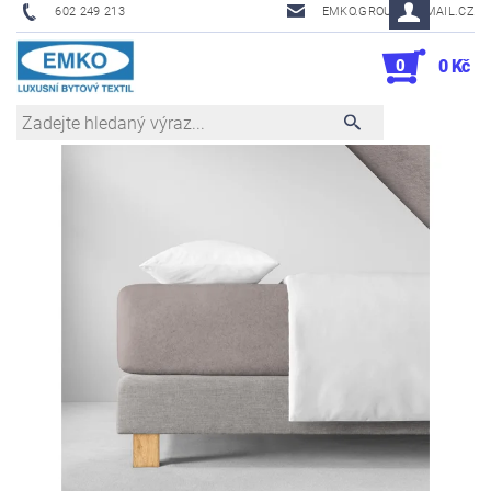
602 249 213
EMKO.GROUSL@EMAIL.CZ
0
0 Kč