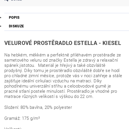
POPIS
DISKUZE
VELUROVÉ PROSTĚRADLO ESTELLA -
KIESEL
Na hebkém, měkkém a perfektně přiléhavém prostěradle ze
sametového veluru od značky Estella je zdravý a relaxační
spánek jistotou. Materiál je hřejivý a také obzvláště
prodyšný. Díky tomu je prostěradlo obzvláště dobře se hodí
pro chladné zimní měsíce, protože vás v noci zahřeje a stále
zajišťuje ideální cirkulaci vzduchu na matraci. Díky
pohodlnému univerzální střihu a celoobvodové gumě je
pracné stlaní postele minulostí. Prostěradlo je vhodné pro
matrace různých velikostí s výškou do 22 cm.
Složení: 80% bavlna, 20% polyester
Gramáž: 175 g/m²