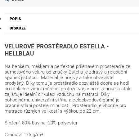
POPIS
DISKUZE
VELUROVÉ PROSTĚRADLO ESTELLA -
HELLBLAU
Na hebkém, měkkém a perfektně přiléhavém prostěradle ze
sametového veluru od značky Estella je zdravý a relaxační
spánek jistotou. Materiál je hřejivý a také obzvláště
prodyšný. Díky tomu je prostěradlo obzvláště dobře se hodí
pro chladné zimní měsíce, protože vás v noci zahřeje a stále
zajišťuje ideální cirkulaci vzduchu na matraci. Díky
pohodlnému univerzální střihu a celoobvodové gumě je
pracné stlaní postele minulostí. Prostěradlo je vhodné pro
matrace různých velikostí s výškou do 22 cm.
Složení: 80% bavlna, 20% polyester
Gramáž: 175 g/m²