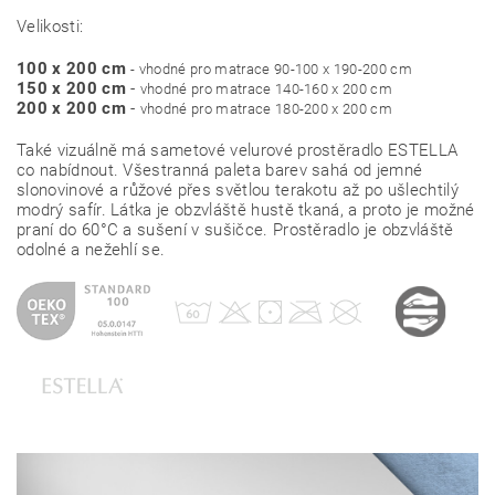
Velikosti:
100 x 200 cm
- vhodné pro matrace 90-100 x 190-200 cm
150 x 200 cm
-
vhodné pro matrace 140-160 x 200 cm
200 x 200 cm
-
vhodné pro matrace 180-200 x 200 cm
Také vizuálně má sametové velurové prostěradlo ESTELLA
co nabídnout. Všestranná paleta barev sahá od jemné
slonovinové a růžové přes světlou terakotu až po ušlechtilý
modrý safír. Látka je obzvláště hustě tkaná, a proto je možné
praní do 60°C a sušení v sušičce. Prostěradlo je obzvláště
odolné a nežehlí se.