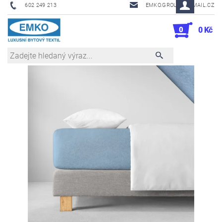
602 249 213
EMKO.GROUSL@EMAIL.CZ
0
0 Kč