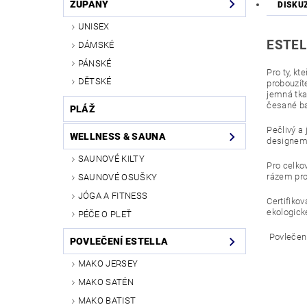
ŽUPANY
DISKU
UNISEX
ESTEL
DÁMSKÉ
PÁNSKÉ
Pro ty, kt
DĚTSKÉ
probouzít
jemná tka
česané ba
PLÁŽ
Pečlivý a 
WELLNESS & SAUNA
designem 
SAUNOVÉ KILTY
Pro celkov
rázem pro
SAUNOVÉ OSUŠKY
JÓGA A FITNESS
Certifiko
ekologick
PÉČE O PLEŤ
Povlečen
POVLEČENÍ ESTELLA
MAKO JERSEY
MAKO SATÉN
MAKO BATIST