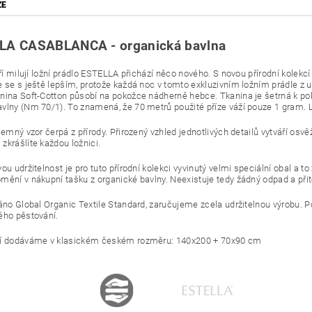
ZE
LA CASABLANCA - organická bavlna
eří milují ložní prádlo ESTELLA přichází něco nového. S novou přírodní kolek
e se s ještě lepším, protože každá noc v tomto exkluzivním ložním prádle z 
nina Soft-Cotton působí na pokožce nádherně hebce. Tkanina je šetrná k po
vlny (Nm 70/1). To znamená, že 70 metrů použité příze váží pouze 1 gram. Lo
jemný vzor čerpá z přírody. Přirozený vzhled jednotlivých detailů vytváří os
zkrášlíte každou ložnici.
ou udržitelnost je pro tuto přírodní kolekci vyvinutý velmi speciální obal a t
mění v nákupní tašku z organické bavlny. Neexistuje tedy žádný odpad a při
váno Global Organic Textile Standard, zaručujeme zcela udržitelnou výrobu. 
ého pěstování.
í dodáváme v klasickém českém rozměru: 140x200 + 70x90 cm