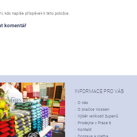
í, kdo napíše příspěvek k této položce.
at komentář
INFORMACE PRO VÁS
O nás
O značce Vossen
Výběr velikostí županů
Prodejna v Praze 6
Kontakt
Doprava a platba