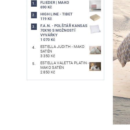
FLIEDER | MAKO
690 Kč
HIGH LINE - TIBET
119 Kč
F.A.N. - POLŠTÁŘ KANSAS
70X90 S MOŽNOSTÍ
VYVÁŘKY
1 070 Kč
ESTELLA JUDITH - MAKO
SATÉN
3 350 Kč
ESTELLA VALETTA PLATIN -
MAKO SATÉN
2 850 Kč