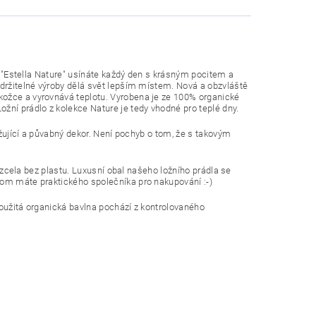
cí "Estella Nature" usínáte každý den s krásným pocitem a
udržitelné výroby dělá svět lepším místem. Nová a obzvláště
kožce a vyrovnává teplotu. Vyrobena je ze 100% organické
žní prádlo z kolekce Nature je tedy vhodné pro teplé dny.
věžující a půvabný dekor. Není pochyb o tom, že s takovým
o zcela bez plastu. Luxusní obal našeho ložního prádla se
tom máte praktického společníka pro nakupování :-)
Použitá organická bavlna pochází z kontrolovaného