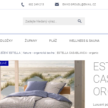
602 249 213
EMKO.GROUSL@EMAIL.CZ
EDLOŽKY
ŽUPANY
PLÁŽ
WELLNESS & SAUNA
LEČENÍ ESTELLA
UBRUSY A UTĚRKY EKELUND
Nature - organická bavlna
DĚTI
ESTELLA CASABLANCA - organic
DÁRKOVÉ SADY A PO
ES
EJNĚ
Í PODMÍNKY
NAPIŠTE NÁM
CA
OR
Luxusní po