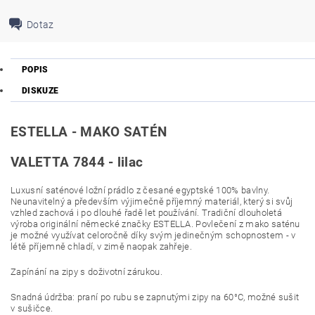
Dotaz
POPIS
DISKUZE
ESTELLA - MAKO SATÉN
VALETTA 7844 - lilac
Luxusní saténové ložní prádlo z česané egyptské 100% bavlny.
Neunavitelný a především výjimečně příjemný materiál, který si svůj
vzhled zachová i po dlouhé řadě let používání. Tradiční dlouholetá
výroba originální německé značky ESTELLA. Povlečení z mako saténu
je možné využívat celoročně díky svým jedinečným schopnostem - v
létě příjemně chladí, v zimě naopak zahřeje.
Zapínání na zipy s doživotní zárukou.
Snadná údržba: praní po rubu se zapnutými zipy na 60°C, možné sušit
v sušičce.