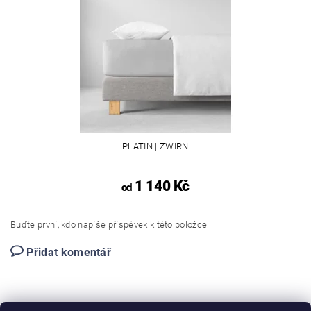
PLATIN | ZWIRN
1 140 Kč
od
Buďte první, kdo napíše příspěvek k této položce.
Přidat komentář