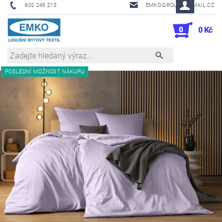
602 249 213
EMKO.GROUSL@EMAIL.CZ
0
0 Kč
POSLEDNÍ MOŽNOST NÁKUPU