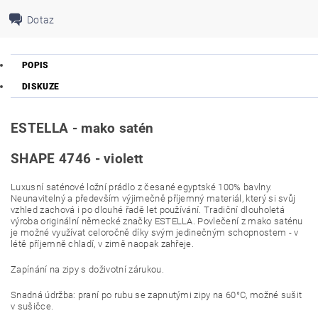
Dotaz
POPIS
DISKUZE
ESTELLA - mako satén
SHAPE 4746 - violett
Luxusní saténové ložní prádlo z česané egyptské 100% bavlny.
Neunavitelný a především výjimečně příjemný materiál, který si svůj
vzhled zachová i po dlouhé řadě let používání. Tradiční dlouholetá
výroba originální německé značky ESTELLA. Povlečení z mako saténu
je možné využívat celoročně díky svým jedinečným schopnostem - v
létě příjemně chladí, v zimě naopak zahřeje.
Zapínání na zipy s doživotní zárukou.
Snadná údržba: praní po rubu se zapnutými zipy na 60°C, možné sušit
v sušičce.