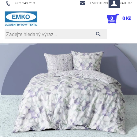
602 249 213
EMKO.GROUSL@EMAIL.CZ
0
0 Kč