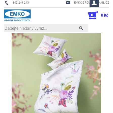
602 249 213
EMKO.GROUSL@EMAIL.CZ
0
0 Kč