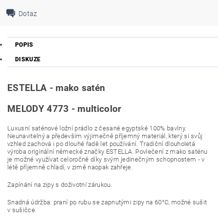
Dotaz
POPIS
DISKUZE
ESTELLA - mako satén
MELODY 4773 - multicolor
Luxusní saténové ložní prádlo z česané egyptské 100% bavlny.
Neunavitelný a především výjimečně příjemný materiál, který si svůj
vzhled zachová i po dlouhé řadě let používání. Tradiční dlouholetá
výroba originální německé značky ESTELLA. Povlečení z mako saténu
je možné využívat celoročně díky svým jedinečným schopnostem - v
létě příjemně chladí, v zimě naopak zahřeje.
Zapínání na zipy s doživotní zárukou.
Snadná údržba: praní po rubu se zapnutými zipy na 60°C, možné sušit
v sušičce.