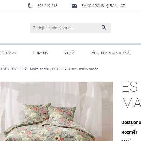
602 249 213
EMKO.GROUSL@EMAIL.CZ
EDLOŽKY
ŽUPANY
PLÁŽ
WELLNESS & SAUNA
LEČENÍ ESTELLA
UBRUSY A UTĚRKY EKELUND
Mako satén
ESTELLA Juno - mako satén
DĚTI
DÁRKOVÉ SADY A PO
ES
Í PODMÍNKY
NAPIŠTE NÁM
MA
Dostupno
Rozměr