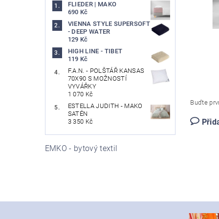
FLIEDER | MAKO
690 Kč
VIENNA STYLE SUPERSOFT
- DEEP WATER
129 Kč
HIGH LINE - TIBET
119 Kč
F.A.N. - POLŠTÁŘ KANSAS
70X90 S MOŽNOSTÍ
VYVÁŘKY
1 070 Kč
Buďte prvn
ESTELLA JUDITH - MAKO
SATÉN
Přid
3 350 Kč
EMKO - bytový textil