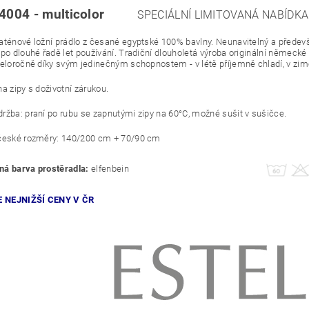
 4004 - multicolor
SPECIÁLNÍ LIMITOVANÁ NABÍDKA
aténové ložní prádlo z česané egyptské 100% bavlny. Neunavitelný a předevš
 po dlouhé řadě let používání. Tradiční dlouholetá výroba originální něme
celoročně díky svým jedinečným schopnostem - v létě příjemně chladí, v zi
a zipy s doživotní zárukou.
ržba: praní po rubu se zapnutými zipy na 60°C, možné sušit v sušičce.
české rozměry: 140/200 cm + 70/90 cm
á barva prostěradla:
elfenbein
 NEJNIŽŠÍ CENY V ČR