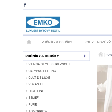
RUČNÍKY & OSUŠKY
KOUPELNOVÉ PŘ
PŘIKRÝVKY & POLŠTÁŘE
DEKY A PLÉDY
POV
RUČNÍKY & OSUŠKY
VIENNA STYLE SUPERSOFT
O NÁS
PRODEJNA V PRAZE 6
OBCHODN
CALYPSO FEELING
CULT DE LUXE
VEGAN LIFE
HIGH LINE
BELIEF
PURE
TOMORROW