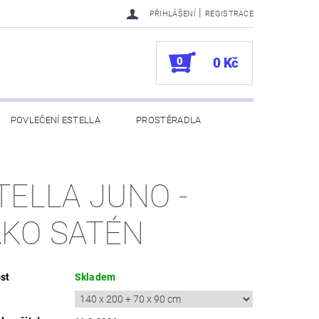
|
PŘIHLÁŠENÍ
REGISTRACE
0
0 Kč
POVLEČENÍ ESTELLA
PROSTĚRADLA
UKAZY
100. VÝROČÍ VOSSEN
TELLA JUNO -
KO SATÉN
st
Skladem