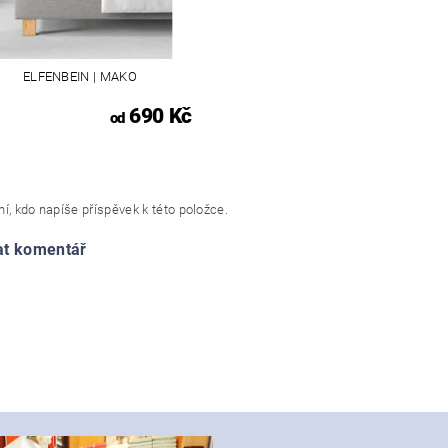
ELFENBEIN | MAKO
690 Kč
od
í, kdo napíše příspěvek k této položce.
at komentář