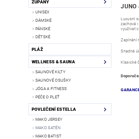
ŽUPANY
JUNO
UNISEX
Luxusní s
DÁMSKÉ
zachová i
PÁNSKÉ
využívat 
DĚTSKÉ
Zapínání n
PLÁŽ
Snadná úd
WELLNESS & SAUNA
Klasické 
SAUNOVÉ KILTY
Doporučen
SAUNOVÉ OSUŠKY
JÓGA A FITNESS
GARANCE
PÉČE O PLEŤ
POVLEČENÍ ESTELLA
MAKO JERSEY
MAKO SATÉN
MAKO BATIST