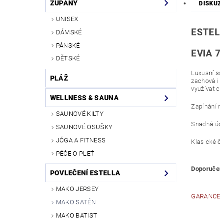
ŽUPANY
DISKU
UNISEX
ESTEL
DÁMSKÉ
PÁNSKÉ
EVIA 7
DĚTSKÉ
Luxusní s
PLÁŽ
zachová i
využívat 
WELLNESS & SAUNA
Zapínání n
SAUNOVÉ KILTY
Snadná úd
SAUNOVÉ OSUŠKY
JÓGA A FITNESS
Klasické 
PÉČE O PLEŤ
Doporučen
POVLEČENÍ ESTELLA
MAKO JERSEY
GARANCE 
MAKO SATÉN
MAKO BATIST