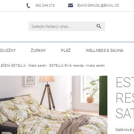
602 249 213
EMKO.GROUSL@EMAIL.CZ
EDLOŽKY
ŽUPANY
PLÁŽ
WELLNESS & SAUNA
LEČENÍ ESTELLA
UBRUSY A UTĚRKY EKELUND
Mako satén
ESTELLA EVIA reseda - mako satén
DĚTI
DÁRKOVÉ SADY A PO
ES
Í PODMÍNKY
NAPIŠTE NÁM
RE
SA
Saténové p