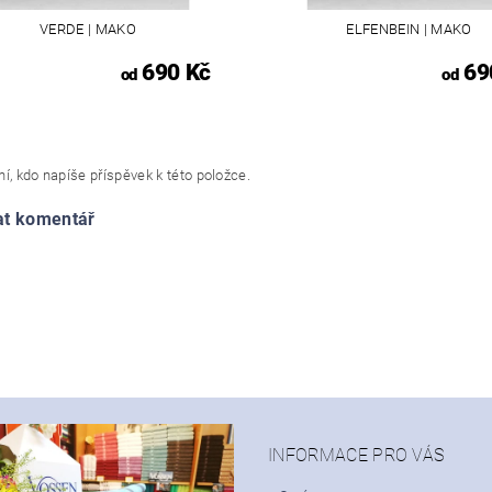
VERDE | MAKO
ELFENBEIN | MAKO
690 Kč
69
od
od
í, kdo napíše příspěvek k této položce.
at komentář
INFORMACE PRO VÁS