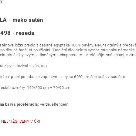
ZE
LA - mako satén
498 - reseda
aténové ložní prádlo z česané egyptské 100% bavlny. Neunavitelný a předevš
 po dlouhé řadě let používání. Tradiční dlouholetá výroba originální něme
celoročně díky svým jedinečným schopnostem - v létě příjemně chladí, v zi
a zipy s doživotní zárukou.
ržba: praní po rubu se zapnutými zipy na 60°C, možné sušit v sušičce.
české rozměry: 140/200 cm + 70/90 cm
á barva prostěradla:
verde, elfenbein
NEJNIŽŠÍ CENY V ČR!