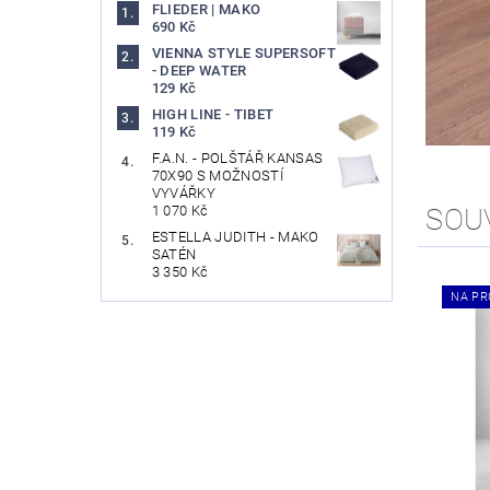
FLIEDER | MAKO
690 Kč
VIENNA STYLE SUPERSOFT
- DEEP WATER
129 Kč
HIGH LINE - TIBET
119 Kč
F.A.N. - POLŠTÁŘ KANSAS
70X90 S MOŽNOSTÍ
VYVÁŘKY
SOU
1 070 Kč
ESTELLA JUDITH - MAKO
SATÉN
3 350 Kč
NA PR