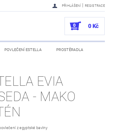
|
PŘIHLÁŠENÍ
REGISTRACE
0
0 Kč
POVLEČENÍ ESTELLA
PROSTĚRADLA
UKAZY
100. VÝROČÍ VOSSEN
TELLA EVIA
SEDA - MAKO
TÉN
ovlečení z egyptské bavlny