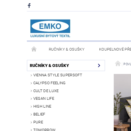
RUČNÍKY & OSUŠKY
KOUPELNOVÉ PŘ
PŘIKRÝVKY & POLŠTÁŘE
DEKY A PLÉDY
POV
RUČNÍKY & OSUŠKY
VIENNA STYLE SUPERSOFT
O NÁS
PRODEJNA V PRAZE 6
OBCHODN
CALYPSO FEELING
CULT DE LUXE
VEGAN LIFE
HIGH LINE
BELIEF
PURE
TOMORROW