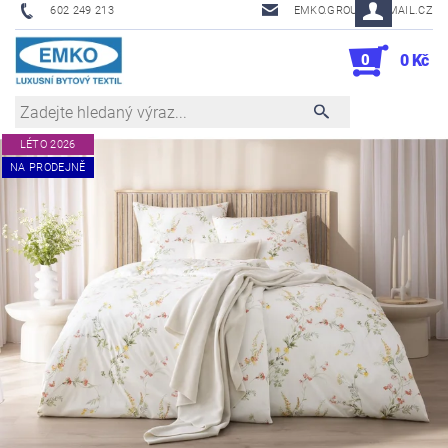
602 249 213
EMKO.GROUSL@EMAIL.CZ
0
0 Kč
LÉTO 2026
NA PRODEJNĚ