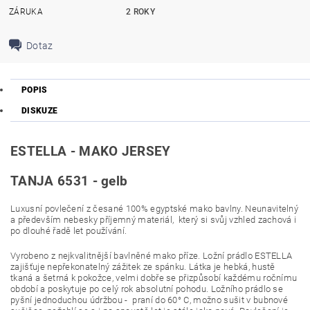
ZÁRUKA
2 ROKY
Dotaz
POPIS
DISKUZE
ESTELLA - MAKO JERSEY
TANJA 6531 - gelb
Luxusní povlečení z česané 100% egyptské mako bavlny. Neunavitelný
a především nebesky příjemný materiál, který si svůj vzhled zachová i
po dlouhé řadě let používání.
Vyrobeno z nejkvalitnější bavlněné mako příze. Ložní prádlo ESTELLA
zajišťuje nepřekonatelný zážitek ze spánku. Látka je hebká, hustě
tkaná a šetrná k pokožce, velmi dobře se přizpůsobí každému ročnímu
období a poskytuje po celý rok absolutní pohodu. Ložního prádlo se
pyšní jednoduchou údržbou - praní do 60° C, možno sušit v bubnové