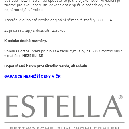
sušičce, nežehlí se a i po spoustě let je stále jako nové. Povlečení je
známé pro svou absolutní dokonalost a splňuje požadavky pro
nejnáročnější uživatele.
Tradiční dlouholetá výroba originální německé značky ESTELLA.
Zapínání na zipy s doživotní zárukou.
Klasické české rozměry.
Snadná údržba: praní po rubu se zapnutými zipy na 60°C, možno sušit
v sušičce,
NEŽEHLÍ SE
.
Doporučená barva prostěradla: verde, elfenbein
GARANCE NEJNIŽŠÍ CENY V ČR!