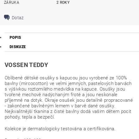
ZÁRUKA
2 ROKY
Dotaz
POPIS
DISKUZE
VOSSEN TEDDY
Oblíbené dětské osušky s kapucou jsou vyrobené ze 100%
bavlny (mircocotton) ve velmi jemných, pastelových barvách
s výšivkou roztomilého medvídka na kapuce. Osušky jsou
tvořené mechově nadýchaným froté a jsou neskonale
příjemné na dotyk. Okraje osušek jsou detailně propracované
- zakončené bavlněným lemem v barvě dané osušky.
Nejkvalitnější tkanina z čisté bavlny dodá vašim dětem pocit
pohody, tepla a bezpečí.
Kolekce je dermatologicky testována a certifikována.