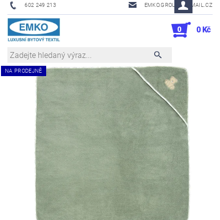
602 249 213
EMKO.GROUSL@EMAIL.CZ
0
0 Kč
NA PRODEJNĚ