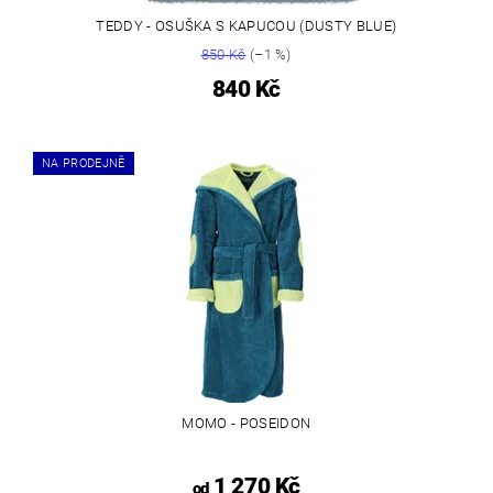
TEDDY - OSUŠKA S KAPUCOU (DUSTY BLUE)
850 Kč
(–1 %)
840 Kč
NA PRODEJNĚ
MOMO - POSEIDON
1 270 Kč
od