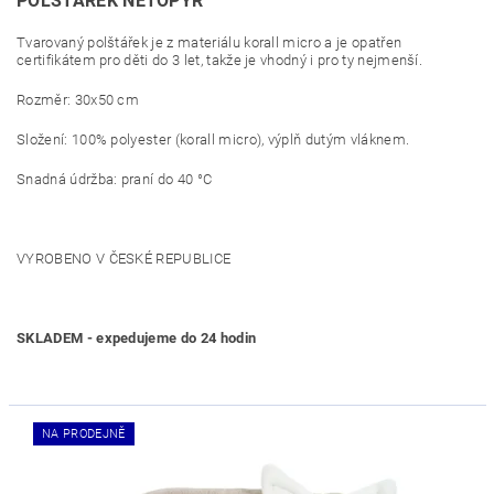
POLŠTÁŘEK NETOPÝR
Tvarovaný polštářek je z materiálu korall micro a je opatřen
certifikátem pro děti do 3 let, takže je vhodný i pro ty nejmenší.
Rozměr: 30x50 cm
Složení: 100% polyester (korall micro), výplň dutým vláknem.
Snadná údržba: praní do 40 °C
VYROBENO V ČESKÉ REPUBLICE
SKLADEM - expedujeme do 24 hodin
NA PRODEJNĚ