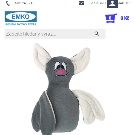
602 249 213
EMKO.GROUSL@EMAIL.CZ
0
0 Kč