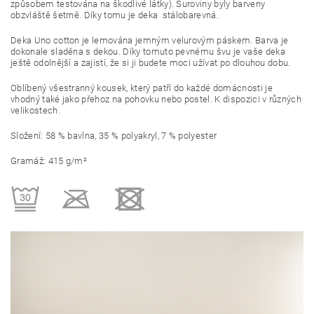
způsobem testována na škodlivé látky). Suroviny byly barveny
obzvláště šetrně. Díky tomu je deka stálobarevná.
Deka Uno cotton je lemována jemným velurovým páskem. Barva je
dokonale sladěna s dekou. Díky tomuto pevnému švu je vaše deka
ještě odolnější a zajistí, že si ji budete moci užívat po dlouhou dobu.
Oblíbený všestranný kousek, který patří do každé domácnosti je
vhodný také jako přehoz na pohovku nebo postel. K dispozici v různých
velikostech.
Složení: 58 % bavlna, 35 % polyakryl, 7 % polyester
Gramáž: 415 g/m²