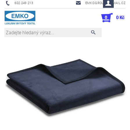
602 249 213
EMKO.GROUSL@EMAIL.CZ
0
0 Kč