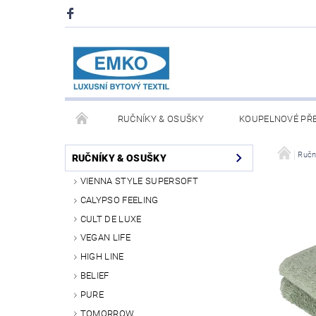
RUČNÍKY & OSUŠKY
KOUPELNOVÉ PŘ
PŘIKRÝVKY & POLŠTÁŘE
DEKY A PLÉDY
Ručn
RUČNÍKY & OSUŠKY
VIENNA STYLE SUPERSOFT
O NÁS
PRODEJNA V PRAZE 6
OBCHODN
CALYPSO FEELING
CULT DE LUXE
VEGAN LIFE
HIGH LINE
BELIEF
PURE
TOMORROW