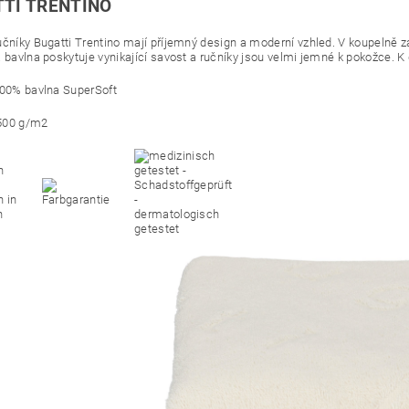
TI TRENTINO
učníky Bugatti Trentino mají příjemný design a moderní vzhled. V koupeln
á bavlna poskytuje vynikající savost a ručníky jsou velmi jemné k pokožce. K
100% bavlna SuperSoft
500 g/m2