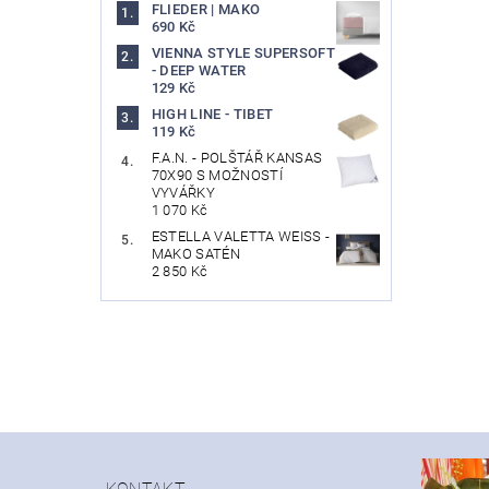
FLIEDER | MAKO
690 Kč
VIENNA STYLE SUPERSOFT
- DEEP WATER
129 Kč
HIGH LINE - TIBET
119 Kč
F.A.N. - POLŠTÁŘ KANSAS
70X90 S MOŽNOSTÍ
VYVÁŘKY
1 070 Kč
ESTELLA VALETTA WEISS -
MAKO SATÉN
2 850 Kč