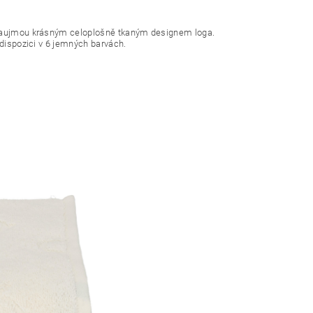
ě zaujmou krásným celoplošně tkaným designem loga.
 dispozici v 6 jemných barvách.