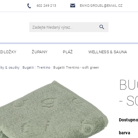
602 249 213
EMKO.GROUSL@EMAIL.CZ
EDLOŽKY
ŽUPANY
PLÁŽ
WELLNESS & SAUNA
íky & osušky
UBRUSY A UTĚRKY EKELUND
Bugatti
Trentino
Bugatti Trentino - soft green
DĚTI
DÁRKOVÉ SADY A PO
BU
Í PODMÍNKY
NAPIŠTE NÁM
- 
Dostupno
barva