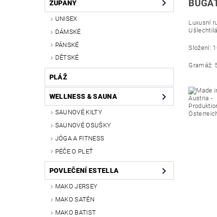
BUGAT
ŽUPANY
UNISEX
Luxusní r
Ušlechtil
DÁMSKÉ
PÁNSKÉ
Složení: 
DĚTSKÉ
Gramáž: 
PLÁŽ
WELLNESS & SAUNA
SAUNOVÉ KILTY
SAUNOVÉ OSUŠKY
JÓGA A FITNESS
PÉČE O PLEŤ
POVLEČENÍ ESTELLA
MAKO JERSEY
MAKO SATÉN
MAKO BATIST