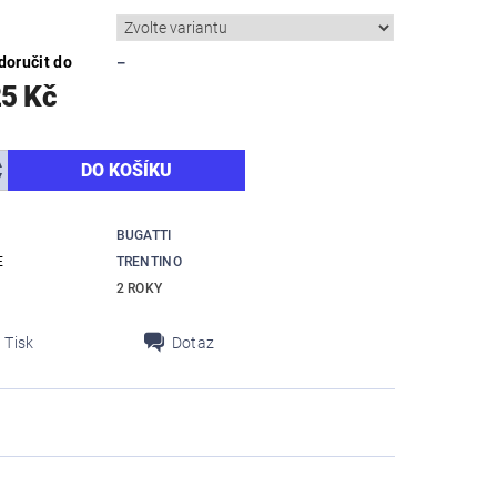
oručit do
–
25 Kč
BUGATTI
E
TRENTINO
2 ROKY
Tisk
Dotaz