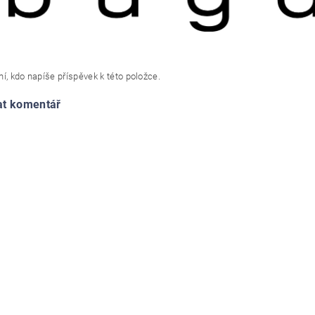
í, kdo napíše příspěvek k této položce.
at komentář