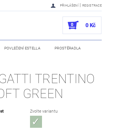
|
PŘIHLÁŠENÍ
REGISTRACE
0
0 Kč
POVLEČENÍ ESTELLA
PROSTĚRADLA
UKAZY
100. VÝROČÍ VOSSEN
GATTI TRENTINO
SOFT GREEN
st
Zvolte variantu